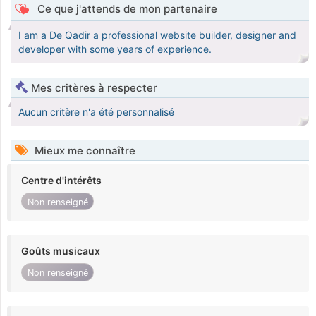
Ce que j'attends de mon partenaire
I am a De Qadir a professional website builder, designer and
developer with some years of experience.
Mes critères à respecter
Aucun critère n'a été personnalisé
Mieux me connaître
Centre d'intérêts
Non renseigné
Goûts musicaux
Non renseigné