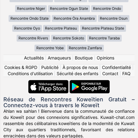
Rencontre Niger
Rencontre Ogun State
Rencontre Ondo
Rencontre Ondo State
Rencontre Ȯra Anambra
Rencontre Osun
Rencontre Oyo
Rencontre Plateau
Rencontre Plateau State
Rencontre Rivers
Rencontre Sokoto
Rencontre Taraba
Rencontre Yobe
Rencontre Zamfara
Actualités
|
Arnaqueurs
|
Boutique
|
Opinions
Cookies & RGPD
|
Publicité
|
À propos de nous
|
Confidentialité
|
Conditions d'utilisation
|
Sécurité des enfants
|
Contact
|
FAQ
Réseau de Rencontres Koweïtien Gratuit –
Connectez-vous à travers le Koweït
Ahlan wa sahlan ! Bienvenue dans la communauté de confiance
du Koweït pour des connexions significatives. Kuwait-chat.com
rassemble des célibataires koweïtiens de la modernité de Kuwait
City aux quartiers traditionnels, favorisant des relations
enracinées dans des valeurs partagées.