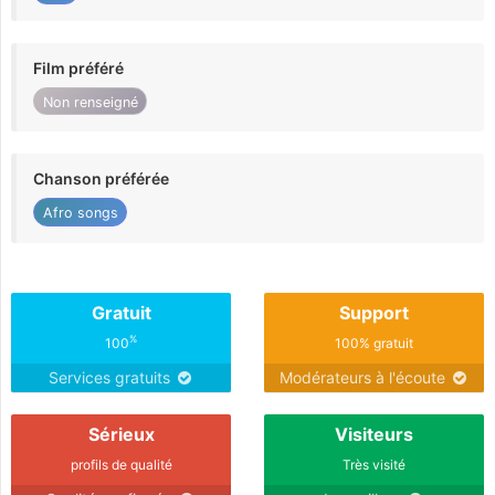
Film préféré
Non renseigné
Chanson préférée
Afro songs
Gratuit
Support
%
100
100% gratuit
Services gratuits
Modérateurs à l'écoute
Sérieux
Visiteurs
profils de qualité
Très visité